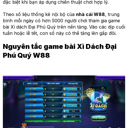
đặc biệt khi bạn áp dụng chiến thuật chơi hợp lý.
Theo số liệu thống kê nội bộ của
nhà cái W88
, trung
bình mỗi ngày có hơn 5000 người chơi tham gia game
bài Xì dách Đại Phú Quý trên nền tảng. Vào các dịp cuối
tuần hoặc lễ tết, con số này có thể tăng lên gấp đôi.
Nguyên tắc game bài Xì Dách Đại
Phú Quý W88