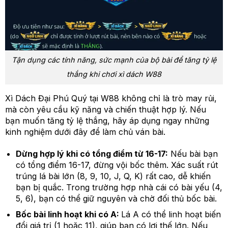
Tận dụng các tính năng, sức mạnh của bộ bài để tăng tỷ lệ
thắng khi chơi xì dách W88
Xì Dách Đại Phú Quý tại W88 không chỉ là trò may rủi,
mà còn yêu cầu kỹ năng và chiến thuật hợp lý. Nếu
bạn muốn tăng tỷ lệ thắng, hãy áp dụng ngay những
kinh nghiệm dưới đây để làm chủ ván bài.
Dừng hợp lý khi có tổng điểm từ 16-17:
Nếu bài bạn
có tổng điểm 16-17, đừng vội bốc thêm. Xác suất rút
trúng lá bài lớn (8, 9, 10, J, Q, K) rất cao, dễ khiến
bạn bị quắc. Trong trường hợp nhà cái có bài yếu (4,
5, 6), bạn có thể giữ nguyên và chờ đối thủ bốc bài.
Bốc bài linh hoạt khi có A:
Lá A có thể linh hoạt biến
đổi giá trị (1 hoặc 11), giúp bạn có lợi thế lớn. Nếu