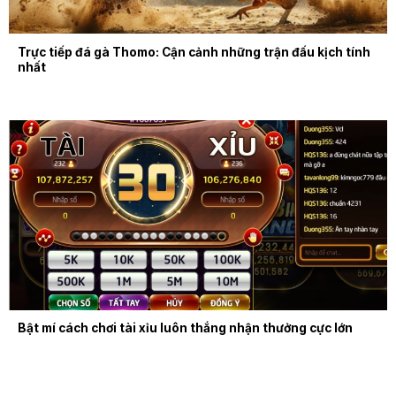
Trực tiếp đá gà Thomo: Cận cảnh những trận đấu kịch tính
nhất
Bật mí cách chơi tài xỉu luôn thắng nhận thưởng cực lớn