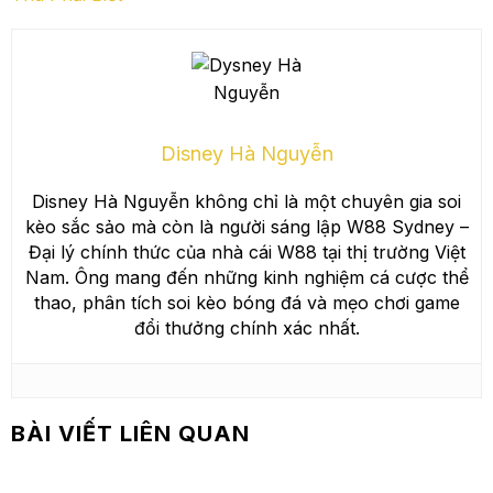
Disney Hà Nguyễn
Disney Hà Nguyễn không chỉ là một chuyên gia soi
kèo sắc sảo mà còn là người sáng lập W88 Sydney –
Đại lý chính thức của nhà cái W88 tại thị trường Việt
Nam. Ông mang đến những kinh nghiệm cá cược thể
thao, phân tích soi kèo bóng đá và mẹo chơi game
đổi thưởng chính xác nhất.
BÀI VIẾT LIÊN QUAN