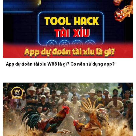
App dự đoán tài xỉu W88 là gì? Có nên sử dụng app?