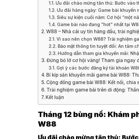
Ưu đãi chào mừng tân thủ: Bước vào t
Ưu đãi hàng ngày: Game bài khuyến
Siêu sự kiện cuối năm: Cơ hội “một nă
Game bài nào đang “hot” nhất tại W
W88 – Nhà cái uy tín hàng đầu, trải ngh
Vì sao nên chọn W88? Trải nghiệm ga
Bảo mật thông tin tuyệt đối: An tâm c
Hướng dẫn tham gia khuyến mãi: Nhậ
Đừng bỏ lỡ cơ hội vàng! Tham gia ngay để
Gợi ý các bước đăng ký tài khoản W8
Bí kíp săn khuyến mãi game bài W88: Th
Cộng đồng game bài W88: Kết nối, chia s
Trải nghiệm game bài trên di động: Thắng
Kết luận
Tháng 12 bùng nổ: Khám ph
W88
Ưu đãi chào mừng tân thủ: Bước