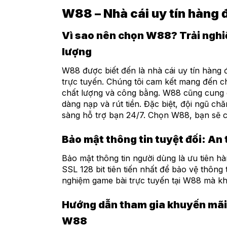
W88 – Nhà cái uy tín hàng 
Vì sao nên chọn W88? Trải nghi
lượng
W88 được biết đến là nhà cái uy tín hàng 
trực tuyến. Chúng tôi cam kết mang đến c
chất lượng và công bằng. W88 cũng cung 
dàng nạp và rút tiền. Đặc biệt, đội ngũ c
sàng hỗ trợ bạn 24/7. Chọn W88, bạn sẽ có
Bảo mật thông tin tuyệt đối: An
Bảo mật thông tin người dùng là ưu tiên 
SSL 128 bit tiên tiến nhất để bảo vệ thông
nghiệm game bài trực tuyến tại W88 mà kh
Hướng dẫn tham gia khuyến mãi
W88