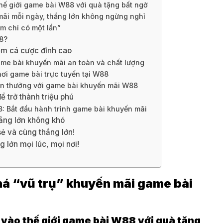
hế giới game bài W88 với quà tặng bất ngờ
 mãi mỗi ngày, thắng lớn không ngừng nghỉ
m chỉ có một lần”
88?
iệm cá cược đỉnh cao
me bài khuyến mãi an toàn và chất lượng
hơi game bài trực tuyến tại W88
n thưởng với game bài khuyến mãi W88
 trở thành triệu phú
8: Bắt đầu hành trình game bài khuyến mãi
ắng lớn không khó
ẻ và cùng thắng lớn!
 lớn mọi lúc, mọi nơi!
á “vũ trụ” khuyến mãi game bài
 vào thế giới game bài W88 với quà tặng