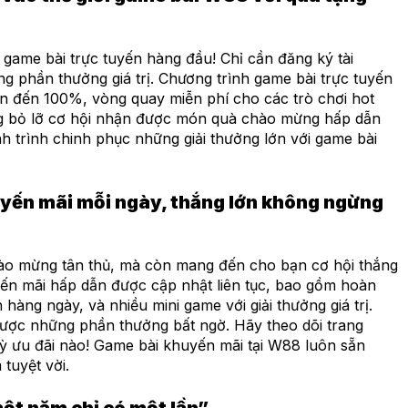
ame bài trực tuyến hàng đầu! Chỉ cần đăng ký tài
 phần thưởng giá trị. Chương trình game bài trực tuyến
n đến 100%, vòng quay miễn phí cho các trò chơi hot
ng bỏ lỡ cơ hội nhận được món quà chào mừng hấp dẫn
nh trình chinh phục những giải thưởng lớn với game bài
huyến mãi mỗi ngày, thắng lớn không ngừng
ào mừng tân thủ, mà còn mang đến cho bạn cơ hội thắng
yến mãi hấp dẫn được cập nhật liên tục, bao gồm hoàn
 hàng ngày, và nhiều mini game với giải thưởng giá trị.
ược những phần thưởng bất ngờ. Hãy theo dõi trang
ỳ ưu đãi nào! Game bài khuyến mãi tại W88 luôn sẵn
tuyệt vời.