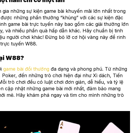
một năm chỉ có một lần”
m gia những sự kiện game bài khuyến mãi lớn nhất trong
được những phần thưởng “khủng” với các sự kiện đặc
ình game bài trực tuyến này bao gồm các giải thưởng lớn
áy, và nhiều phần quà hấp dẫn khác. Hãy chuẩn bị tinh
iệu người chơi khác! Đừng bỏ lỡ cơ hội vàng này để rinh
 trực tuyến W88.
tại W88?
ới
game bài đổi thưởng
đa dạng và phong phú. Từ những
, Poker, đến những trò chơi hiện đại như Xì dách, Tiến
i trò chơi đều có luật chơi đơn giản, dễ hiểu, và tỷ lệ
ên cập nhật những game bài mới nhất, đảm bảo mang
 mới mẻ. Hãy khám phá ngay và tìm cho mình những trò