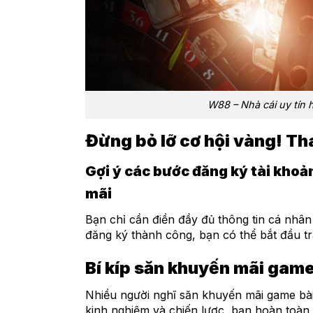
W88 – Nhà cái uy tín 
Đừng bỏ lỡ cơ hội vàng! Th
Gợi ý các bước đăng ký tài kho
mãi
Bạn chỉ cần điền đầy đủ thông tin cá nhâ
đăng ký thành công, bạn có thể bắt đầu tr
Bí kíp săn khuyến mãi gam
Nhiều người nghĩ săn khuyến mãi game bài 
kinh nghiệm và chiến lược, bạn hoàn toàn c