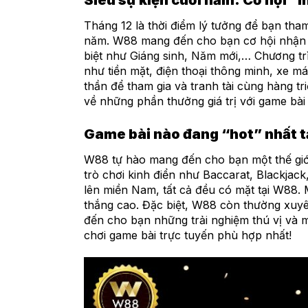
Siêu sự kiện cuối năm: Cơ hội “
Tháng 12 là thời điểm lý tưởng để bạn tha
năm. W88 mang đến cho bạn cơ hội nhận 
biệt như Giáng sinh, Năm mới,… Chương tr
như tiền mặt, điện thoại thông minh, xe m
thần để tham gia và tranh tài cùng hàng tr
về những phần thưởng giá trị với game bài
Game bài nào đang “hot” nhất 
W88 tự hào mang đến cho bạn một thế gi
trò chơi kinh điển như Baccarat, Blackjack
lên miền Nam, tất cả đều có mặt tại W88. Mỗ
thắng cao. Đặc biệt, W88 còn thường xuy
đến cho bạn những trải nghiệm thú vị và
chơi game bài trực tuyến phù hợp nhất!