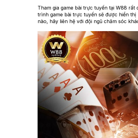
Tham gia game bài trực tuyến tại W88 rất 
trình game bài trực tuyến sẽ được hiển th
nào, hãy liên hệ với đội ngũ chăm sóc khá