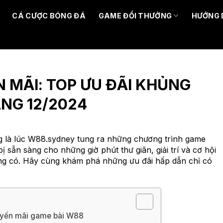
CÁ CƯỢC BÓNG ĐÁ
GAME ĐỔI THƯỞNG
HƯỚNG 
 MÃI: TOP ƯU ĐÃI KHỦNG
NG 12/2024
g là lúc W88.sydney tung ra những chương trình game
sẵn sàng cho những giờ phút thư giãn, giải trí và cơ hội
ừng có. Hãy cùng khám phá những ưu đãi hấp dẫn chỉ có
huyến mãi game bài W88