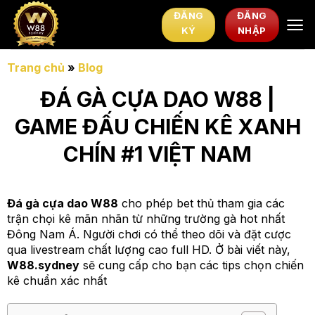
Chuyển
ĐĂNG
ĐĂNG
đến
KÝ
NHẬP
nội
dung
Trang chủ
»
Blog
ĐÁ GÀ CỰA DAO W88 |
GAME ĐẤU CHIẾN KÊ XANH
CHÍN #1 VIỆT NAM
Đá gà cựa dao W88
cho phép bet thủ tham gia các
trận chọi kê mãn nhãn từ những trường gà hot nhất
Đông Nam Á. Người chơi có thể theo dõi và đặt cược
qua livestream chất lượng cao full HD. Ở bài viết này,
W88.sydney
sẽ cung cấp cho bạn các tips chọn chiến
kê chuẩn xác nhất