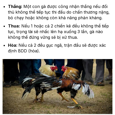
Thắng:
Một con gà được công nhận thắng nếu đối
thủ không thể tiếp tục thi đấu do chấn thương nặng,
bỏ chạy hoặc không còn khả năng phản kháng.
Thua:
Nếu 1 hoặc cả 2 chiến kê đều không thể tiếp
tục, trọng tài sẽ nhấc lên hạ xuống 3 lần, gà nào
không thể đứng vững sẽ bị xử thua.
Hòa:
Nếu cả 2 đều gục ngã, trận đấu sẽ được xác
định BDD (hòa).