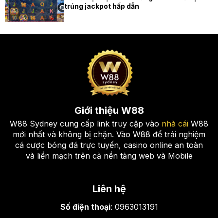
trúng jackpot hấp dẫn
Giới thiệu W88
W88 Sydney cung cấp link truy cập vào
nhà cái
W88
mới nhất và không bị chặn. Vào W88 để trải nghiệm
cá cược bóng đá trực tuyến, casino online an toàn
và liền mạch trên cả nền tảng web và Mobile
Liên hệ
Số điện thoại
: 0963013191