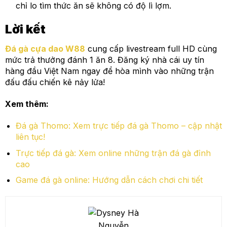
chỉ lo tìm thức ăn sẽ không có độ lì lợm.
Lời kết
Đá gà cựa dao W88
cung cấp livestream full HD cùng
mức trả thưởng đánh 1 ăn 8. Đăng ký nhà cái uy tín
hàng đầu Việt Nam ngay để hòa mình vào những trận
đấu đấu chiến kê nảy lửa!
Xem thêm:
Đá gà Thomo: Xem trực tiếp đá gà Thomo – cập nhật
liên tục!
Trực tiếp đá gà: Xem online những trận đá gà đỉnh
cao
Game đá gà online: Hướng dẫn cách chơi chi tiết