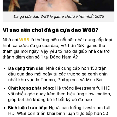
Đá gà cựa dao W88 là game chọi kê hot nhất 2025
Vì sao nên chơi đá gà cựa dao W88?
Nhà cái
W88
là thương hiệu nổi bật nhất cung cấp loại
hình cá cược đá gà cựa dao, với hơn 15K game thủ
tham gia mỗi ngày. Vậy yếu tố nào đã giúp nhà cái trở
thành điểm đến số 1 tại Đông Nam Á?
Đa dạng trận đấu
: Nhà cá cung cấp hơn 150 trận
đấu cựa dao mỗi ngày từ các trường gà xanh chín
nhất khu vực là Thomo, Philippines và Moc Bai.
Chất lượng phát sóng
: Hệ thống livestream full HD
với nhiều góc quay kèm theo hiệu ứng slow-motion,
giúp bet thủ không bỏ lỡ bất kỳ cú đá nào
Bình luận trực tiếp:
Ngoài các luồng livestream full
HD, W88 còn triển khai bình luận trực tiếp hơn 50