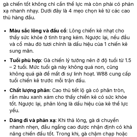
gà chiến tốt không chỉ cần thể lực mà còn phải có phản
xạ nhanh nhạy. Dưới đây là 4 mẹo chọn kê từ các cao
thủ hàng đầu.
Màu sắc lông và đầu cổ
: Lông chiến kê nhạt cho
thấy sức khỏe ở tình trạng kém. Ngược lại, nếu đầu
và cổ màu đỏ tươi chính là dấu hiệu của 1 chiến kê
sung mãn.
Tuổi phù hợp
: Gà chiến lý tưởng nên ở độ tuổi từ 1.5
– 2 tuổi. Mức tuổi gà này không quá non, cũng
không quá già để mất đi sự linh hoạt. W88 cung cấp
tuổi chiến kê trước mỗi trận đấu.
Chất lượng phân
: Cao thủ tiết lộ gà có phân tròn,
rắn màu xanh xám cho thấy chiến kê có sức khỏe
tốt. Ngược lại, phân lỏng là dấu hiệu của kê thể lực
yếu.
Dáng đi và phản xạ
: Khi thả lỏng, gà di chuyển
nhanh nhẹn, đầu ngẩng cao được nhận định có khả
năng chiến đấu tốt. Trong khi, gà chậm chạp hoặc