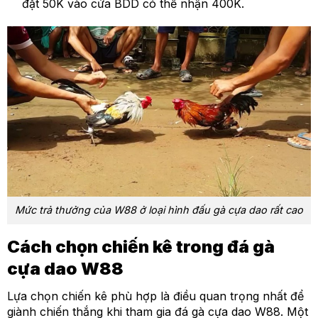
đặt 50K vào cửa BDD có thể nhận 400K.
Mức trả thưởng của W88 ở loại hình đấu gà cựa dao rất cao
Cách chọn chiến kê trong đá gà
cựa dao W88
Lựa chọn chiến kê phù hợp là điều quan trọng nhất để
giành chiến thắng khi tham gia đá gà cựa dao W88. Một