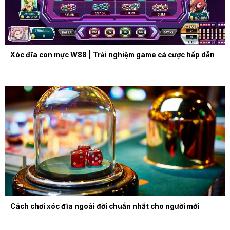
Xóc đĩa con mực W88 | Trải nghiệm game cá cược hấp dẫn
Cách chơi xóc đĩa ngoài đời chuẩn nhất cho người mới