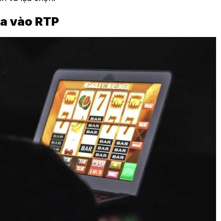
a vào RTP