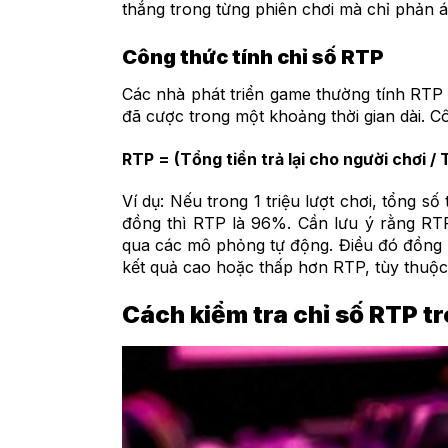
thắng trong từng phiên chơi mà chỉ phản á
Công thức tính chỉ số RTP
Các nhà phát triển game thường tính RTP d
đã cược trong một khoảng thời gian dài. C
RTP = (Tổng tiền trả lại cho người chơi /
Ví dụ: Nếu trong 1 triệu lượt chơi, tổng số 
đồng thì RTP là 96%. Cần lưu ý rằng RTP
qua các mô phỏng tự động. Điều đó đồng n
kết quả cao hoặc thấp hơn RTP, tùy thuộc
Cách kiểm tra chỉ số RTP tr