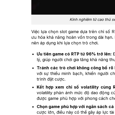
Kinh nghiêm từ cao thủ sẽ
Việc lựa chọn slot game dựa trên chỉ số R
ưu hóa khả năng hoàn vốn trong dài hạn. 
nên áp dụng khi lựa chọn trò chơi.
Ưu tiên game có RTP từ 96% trở lên:
Đ
lý, giúp người chơi gia tăng khả năng thu
Tránh các trò chơi không công bố rõ
với sự thiếu minh bạch, khiến người ch
trình đặt cược.
Kết hợp xem chỉ số volatility cùng 
volatility phản ánh mức độ dao động c
được game phù hợp với phong cách chơ
Chọn game phù hợp với ngân sách cá
cược lớn, điều này có thể gây áp lực tà