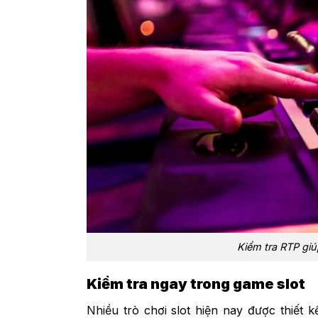
Kiểm tra RTP giú
Kiểm tra ngay trong game slot
Nhiều trò chơi slot hiện nay được thiết k