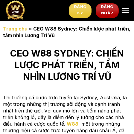
Chuyển
ĐĂNG
ĐĂNG
đến
KÝ
NHẬP
nội
dung
Trang chủ
»
CEO W88 Sydney: Chiến lược phát triển,
tầm nhìn Lương Trí Vũ
CEO W88 SYDNEY: CHIẾN
LƯỢC PHÁT TRIỂN, TẦM
NHÌN LƯƠNG TRÍ VŨ
Thị trường cá cược trực tuyến tại Sydney, Australia, là
một trong những thị trường sôi động và cạnh tranh
nhất trên thế giới. Với quy mô lớn và tiềm năng phát
triển khổng lồ, đây là điểm đến lý tưởng cho các nhà
điều hành cá cược quốc tế.
W88
, một trong những
thương hiệu cá cược trực tuyến hàng đầu châu Á, đã