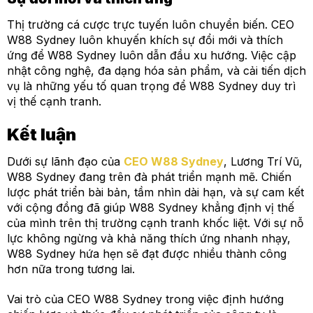
Thị trường cá cược trực tuyến luôn chuyển biến. CEO
W88 Sydney luôn khuyến khích sự đổi mới và thích
ứng để W88 Sydney luôn dẫn đầu xu hướng. Việc cập
nhật công nghệ, đa dạng hóa sản phẩm, và cải tiến dịch
vụ là những yếu tố quan trọng để W88 Sydney duy trì
vị thế cạnh tranh.
Kết luận
Dưới sự lãnh đạo của
CEO W88 Sydney
, Lương Trí Vũ,
W88 Sydney đang trên đà phát triển mạnh mẽ. Chiến
lược phát triển bài bản, tầm nhìn dài hạn, và sự cam kết
với cộng đồng đã giúp W88 Sydney khẳng định vị thế
của mình trên thị trường cạnh tranh khốc liệt. Với sự nỗ
lực không ngừng và khả năng thích ứng nhanh nhạy,
W88 Sydney hứa hẹn sẽ đạt được nhiều thành công
hơn nữa trong tương lai.
Vai trò của CEO W88 Sydney trong việc định hướng