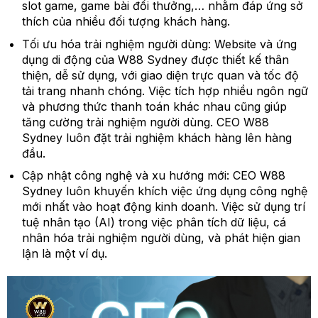
slot game, game bài đổi thưởng,… nhằm đáp ứng sở
thích của nhiều đối tượng khách hàng.
Tối ưu hóa trải nghiệm người dùng: Website và ứng
dụng di động của W88 Sydney được thiết kế thân
thiện, dễ sử dụng, với giao diện trực quan và tốc độ
tải trang nhanh chóng. Việc tích hợp nhiều ngôn ngữ
và phương thức thanh toán khác nhau cũng giúp
tăng cường trải nghiệm người dùng. CEO W88
Sydney luôn đặt trải nghiệm khách hàng lên hàng
đầu.
Cập nhật công nghệ và xu hướng mới: CEO W88
Sydney luôn khuyến khích việc ứng dụng công nghệ
mới nhất vào hoạt động kinh doanh. Việc sử dụng trí
tuệ nhân tạo (AI) trong việc phân tích dữ liệu, cá
nhân hóa trải nghiệm người dùng, và phát hiện gian
lận là một ví dụ.