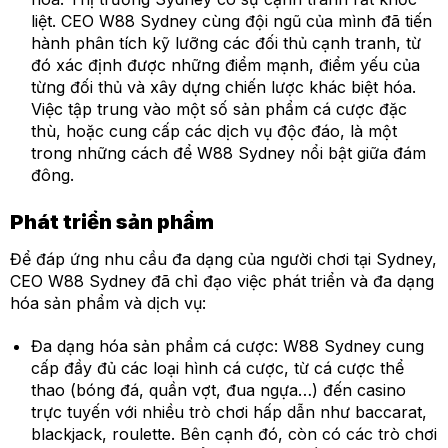
liệt. CEO W88 Sydney cùng đội ngũ của mình đã tiến
hành phân tích kỹ lưỡng các đối thủ cạnh tranh, từ
đó xác định được những điểm mạnh, điểm yếu của
từng đối thủ và xây dựng chiến lược khác biệt hóa.
Việc tập trung vào một số sản phẩm cá cược đặc
thù, hoặc cung cấp các dịch vụ độc đáo, là một
trong những cách để W88 Sydney nổi bật giữa đám
đông.
Phát triển sản phẩm
Để đáp ứng nhu cầu đa dạng của người chơi tại Sydney,
CEO W88 Sydney đã chỉ đạo việc phát triển và đa dạng
hóa sản phẩm và dịch vụ:
Đa dạng hóa sản phẩm cá cược: W88 Sydney cung
cấp đầy đủ các loại hình cá cược, từ cá cược thể
thao (bóng đá, quần vợt, đua ngựa…) đến casino
trực tuyến với nhiều trò chơi hấp dẫn như baccarat,
blackjack, roulette. Bên cạnh đó, còn có các trò chơi