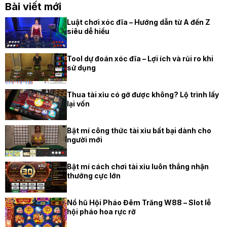
Bài viết mới
Luật chơi xóc đĩa – Hướng dẫn từ A đến Z
siêu dễ hiểu
Tool dự đoán xóc đĩa – Lợi ích và rủi ro khi
sử dụng
Thua tài xỉu có gỡ được không? Lộ trình lấy
lại vốn
Bật mí công thức tài xỉu bất bại dành cho
người mới
Bật mí cách chơi tài xỉu luôn thắng nhận
thưởng cực lớn
Nổ hũ Hội Pháo Đêm Trăng W88 – Slot lễ
hội pháo hoa rực rỡ