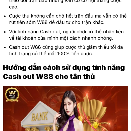
theo dõi trận đấu nhưng vẫn có cơ hội thắng cược
cao.
Cược thủ không cần chờ hết trận đấu mà vẫn có thể
rút tiền sớm W88 để đầu tư cho trận khác.
Với tính năng Cash out, người chơi có thể nhận tiền
về tài khoản của mình một cách nhanh chóng.
Cash out W88 cũng giúp cược thủ giảm thiểu tối đa
tình trạng có thể mất 100% tiền cược.
Hướng dẫn cách sử dụng tính năng
Cash out W88 cho tân thủ