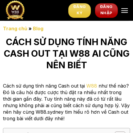
Chuyển
ĐĂNG
ĐĂNG
đến
KÝ
NHẬP
nội
dung
Trang chủ
»
Blog
CÁCH SỬ DỤNG TÍNH NĂNG
CASH OUT TẠI W88 AI CŨNG
NÊN BIẾT
Cách sử dụng tính năng Cash out tại
W88
như thế nào?
Đó là câu hỏi được cược thủ đặt ra nhiều nhất trong
thời gian gần đây. Tuy tính năng này đã có từ rất lâu
nhưng không phải ai cũng biết cách sử dụng hợp lý. Vậy
nên hãy cùng W88.sydney tìm hiểu rõ hơn về Cash out
trong bài viết dưới đây nhé!