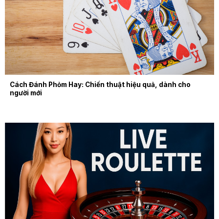
Cách Đánh Phỏm Hay: Chiến thuật hiệu quả, dành cho
người mới