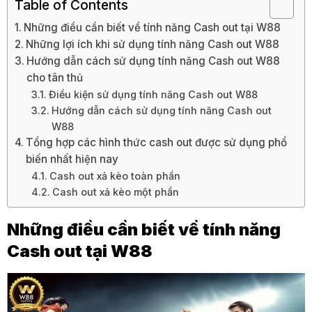
Table of Contents
Những điều cần biết về tính năng Cash out tại W88
Những lợi ích khi sử dụng tính năng Cash out W88
Hướng dẫn cách sử dụng tính năng Cash out W88
cho tân thủ
Điều kiện sử dụng tính năng Cash out W88
Hướng dẫn cách sử dụng tính năng Cash out
W88
Tổng hợp các hình thức cash out được sử dụng phổ
biến nhất hiện nay
Cash out xả kèo toàn phần
Cash out xả kèo một phần
Những điều cần biết về tính năng
Cash out tại W88