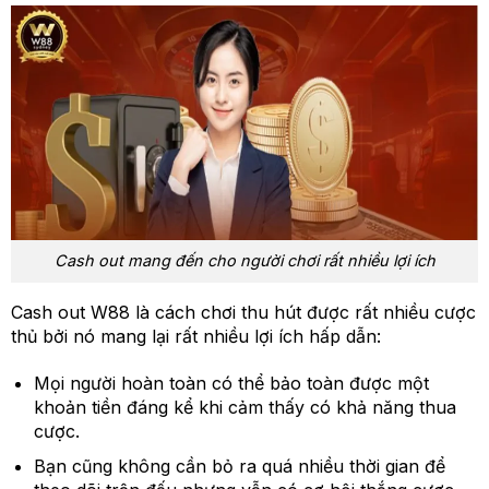
Cash out mang đến cho người chơi rất nhiều lợi ích
Cash out W88 là cách chơi thu hút được rất nhiều cược
thủ bởi nó mang lại rất nhiều lợi ích hấp dẫn:
Mọi người hoàn toàn có thể bảo toàn được một
khoản tiền đáng kể khi cảm thấy có khả năng thua
cược.
Bạn cũng không cần bỏ ra quá nhiều thời gian để