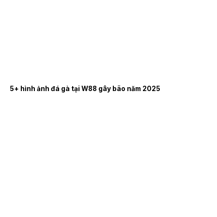
5+ hình ảnh đá gà tại W88 gây bão năm 2025