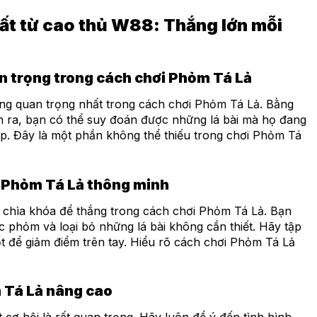
ất từ cao thủ W88: Thắng lớn mỗi
n trọng trong cách chơi Phỏm Tá Lả
ăng quan trọng nhất trong cách chơi Phỏm Tá Lả. Bằng
nh ra, bạn có thể suy đoán được những lá bài mà họ đang
ợp. Đây là một phần không thể thiếu trong chơi Phỏm Tá
i Phỏm Tá Lả thông minh
à chìa khóa để thắng trong cách chơi Phỏm Tá Lả. Bạn
c phỏm và loại bỏ những lá bài không cần thiết. Hãy tập
t để giảm điểm trên tay. Hiểu rõ cách chơi Phỏm Tá Lả
 Tá Lả nâng cao