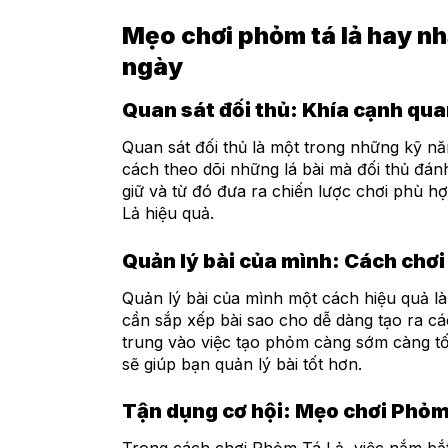
Mẹo chơi phỏm tá lả hay nh
ngày
Quan sát đối thủ: Khía cạnh qua
Quan sát đối thủ là một trong những kỹ n
cách theo dõi những lá bài mà đối thủ đá
giữ và từ đó đưa ra chiến lược chơi phù h
Lả hiệu quả.
Quản lý bài của mình: Cách chơ
Quản lý bài của mình một cách hiệu quả l
cần sắp xếp bài sao cho dễ dàng tạo ra cá
trung vào việc tạo phỏm càng sớm càng tố
sẽ giúp bạn quản lý bài tốt hơn.
Tận dụng cơ hội: Mẹo chơi Phỏm