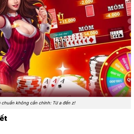
ả chuẩn không cần chỉnh: Từ a đến z!
ết