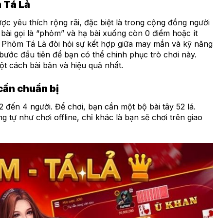
 Tá Lả
ợc yêu thích rộng rãi, đặc biệt là trong cộng đồng người
ộ bài gọi là “phỏm” và hạ bài xuống còn 0 điểm hoặc ít
i Phỏm Tá Lả đòi hỏi sự kết hợp giữa may mắn và kỹ năng
 bước đầu tiên để bạn có thể chinh phục trò chơi này.
 cách bài bản và hiệu quả nhất.
cần chuẩn bị
đến 4 người. Để chơi, bạn cần một bộ bài tây 52 lá.
tự như chơi offline, chỉ khác là bạn sẽ chơi trên giao