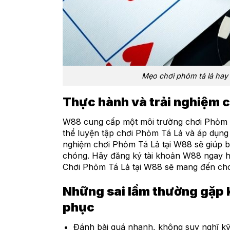
Mẹo chơi phỏm tá lả hay
Thực hành và trải nghiệm 
W88 cung cấp một môi trường chơi Phỏm T
thể luyện tập chơi Phỏm Tá Lả và áp dụng
nghiệm chơi Phỏm Tá Lả tại W88 sẽ giúp b
chóng. Hãy đăng ký tài khoản W88 ngay h
Chơi Phỏm Tá Lả tại W88 sẽ mang đến cho b
Những sai lầm thường gặp k
phục
Đánh bài quá nhanh, không suy nghĩ kỹ