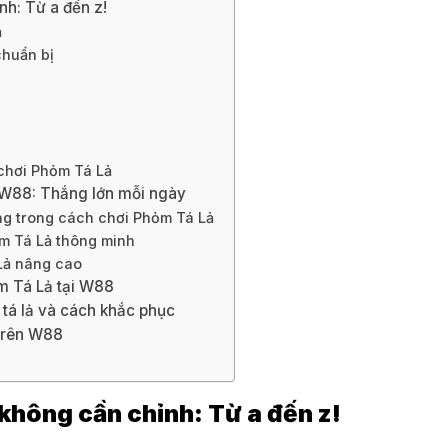
nh: Từ a đến z!
ả
chuẩn bị
chơi Phỏm Tá Lả
ủ W88: Thắng lớn mỗi ngày
ng trong cách chơi Phỏm Tá Lả
m Tá Lả thông minh
Lả nâng cao
m Tá Lả tại W88
tá lả và cách khắc phục
 trên W88
 không cần chỉnh: Từ a đến z!