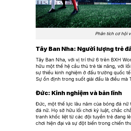
Phân tích cơ hội 
Tây Ban Nha: Người lượng trẻ đầ
Tây Ban Nha, với vị trí thứ 6 trên BXH Wo
hữu một thế hệ cầu thủ trẻ tài năng, với l
sự thiếu kinh nghiệm ở đấu trường quốc tế 
Sự ổn định trong suốt giải đấu là điều mà 
Đức: Kinh nghiệm và bản lĩnh
Đức, một thế lực lâu năm của bóng đá nữ 
đá nữ. Họ sở hữu lối chơi kỷ luật, chắc ch
tranh khốc liệt từ các đội tuyển trẻ đang lê
chơi hiện đại và sự đột biến trong chiến t