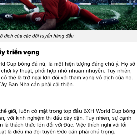
vô địch của các đội tuyển hàng đầu
y triển vọng
rld Cup bóng đá nữ, là một hiện tượng đáng chú ý. Họ sở
ối chơi kỹ thuật, phối hợp nhỏ nhuần nhuyễn. Tuy nhiên,
có thể là trở ngại lớn đối với tham vọng vô địch của họ.
Tây Ban Nha cần phải cải thiện.
thế giới, luôn có mặt trong top đầu BXH World Cup bóng
ắn, với kinh nghiệm thi đấu dày dặn. Tuy nhiên, sự cạnh
n là thách thức lớn đối với Đức. Việc thích nghi với lối
huật là điều mà đội tuyển Đức cần phải chú trọng.