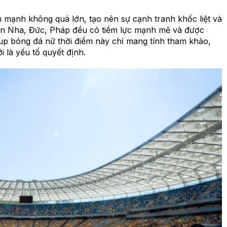
n mạnh không quá lớn, tạo nên sự cạnh tranh khốc liệt và
an Nha, Đức, Pháp đều có tiềm lực mạnh mẽ và được
up bóng đá nữ thời điểm này chỉ mang tính tham khảo,
i là yếu tố quyết định.