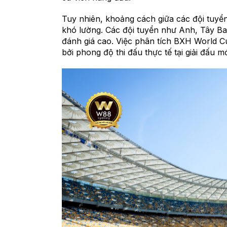
Tuy nhiên, khoảng cách giữa các đội tuyể
khó lường. Các đội tuyển như Anh, Tây B
đánh giá cao. Việc phân tích BXH World C
bởi phong độ thi đấu thực tế tại giải đấu mớ