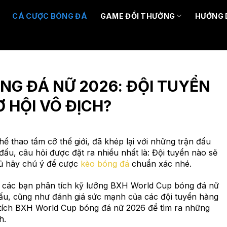
CÁ CƯỢC BÓNG ĐÁ
GAME ĐỔI THƯỞNG
HƯỚNG 
NG ĐÁ NỮ 2026: ĐỘI TUYỂN
 HỘI VÔ ĐỊCH?
ể thao tầm cỡ thế giới, đã khép lại với những trận đấu
đấu, câu hỏi được đặt ra nhiều nhất là: Đội tuyển nào sẽ
hủ hãy chú ý để cược
kèo bóng đá
chuẩn xác nhé.
úp các bạn phân tích kỹ lưỡng BXH World Cup bóng đá nữ
i đấu, cũng như đánh giá sức mạnh của các đội tuyển hàng
 tích BXH World Cup bóng đá nữ 2026 để tìm ra những
h.