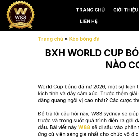
Chuyển
TRANG CHỦ
GIỚI THIỆU
đến
nội
LIÊN HỆ
dung
Trang chủ
»
Kèo bóng đá
BXH WORLD CUP BÓ
NÀO CƠ
World Cup bóng đá nữ 2026, một sự kiện th
kịch tính và đầy cảm xúc. Trước thềm giải 
đăng quang ngôi vị cao nhất? Các cược t
Để trả lời câu hỏi này, W88.sydney sẽ gi
trước và trong suốt quá trình diễn ra giả
đầu. Bài viết này
W88
sẽ đi sâu vào phân
ứng cử viên sáng giá nhất cho chức vô địc