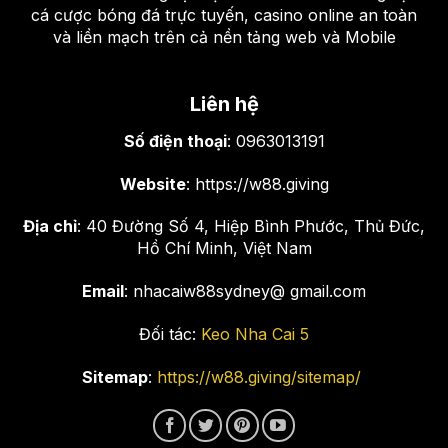
cá cược bóng đá trực tuyến, casino online an toàn
và liền mạch trên cả nền tảng web và Mobile
Liên hệ
Số điện thoại
: 0963013191
Website
: https://w88.giving
Địa chỉ
: 40 Đường Số 4, Hiệp Bình Phước, Thủ Đức,
Hồ Chí Minh, Việt Nam
Email
: nhacaiw88sydney@ gmail.com
Đối tác:
Keo Nha Cai 5
Sitemap
:
https://w88.giving/sitemap/