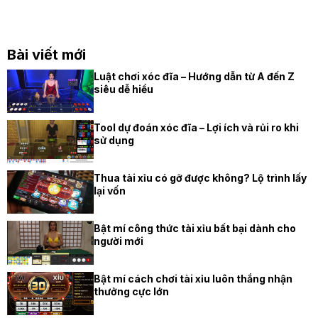
Bài viết mới
Luật chơi xóc đĩa – Hướng dẫn từ A đến Z
siêu dễ hiểu
Tool dự đoán xóc đĩa – Lợi ích và rủi ro khi
sử dụng
Thua tài xỉu có gỡ được không? Lộ trình lấy
lại vốn
Bật mí công thức tài xỉu bất bại dành cho
người mới
Bật mí cách chơi tài xỉu luôn thắng nhận
thưởng cực lớn