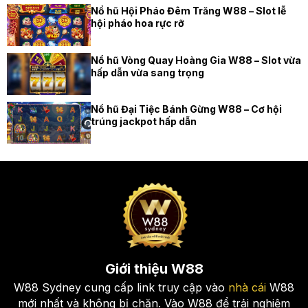
Nổ hũ Hội Pháo Đêm Trăng W88 – Slot lễ
hội pháo hoa rực rỡ
Nổ hũ Vòng Quay Hoàng Gia W88 – Slot vừa
hấp dẫn vừa sang trọng
Nổ hũ Đại Tiệc Bánh Gừng W88 – Cơ hội
trúng jackpot hấp dẫn
Giới thiệu W88
W88 Sydney cung cấp link truy cập vào
nhà cái
W88
mới nhất và không bị chặn. Vào W88 để trải nghiệm