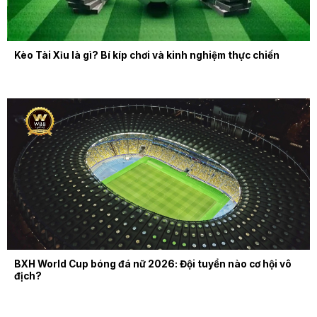
Kèo Tài Xỉu là gì? Bí kíp chơi và kinh nghiệm thực chiến
BXH World Cup bóng đá nữ 2026: Đội tuyển nào cơ hội vô
địch?