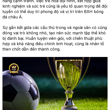
năng cạnh tranh. Việc trẻ hóa đội hình, kết hợp giữa
kinh nghiệm và sức trẻ cũng là yếu tố quan trọng để đội
tuyển có thể duy trì phong độ và vị trí trên BXH bóng
đá châu Á.
Sự gắn kết giữa các cầu thủ trong và ngoài sân cỏ cũng
đóng vai trò không nhỏ, tạo nên sức mạnh tập thể khó
bị đánh bại. Huấn luyện viên giỏi, với chiến thuật phù
hợp và khả năng điều chỉnh linh hoạt, cũng là nhân tố
then chốt dẫn đến thành công.