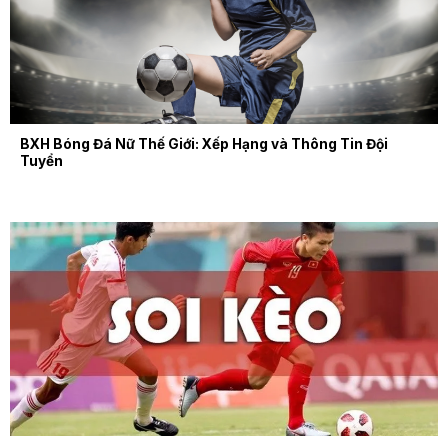
BXH Bóng Đá Nữ Thế Giới: Xếp Hạng và Thông Tin Đội
Tuyển