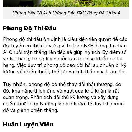
Những Yếu Tố Ảnh Hưởng Đến BXH Bóng Đá Châu Á
Phong Độ Thi Đấu
Phong độ thi đấu ổn định là điều kiện tiên quyết để các
đội tuyển có thể giữ vững vị trí trên BXH bóng đá châu
Á. Chuỗi trận thắng liên tiếp sẽ giúp họ tích lũy điểm số
và leo hạng, trong khi chuỗi trận thua sẽ khiến họ tụt
hạng. Việc duy trì phong độ cao đòi hỏi sự chuẩn bị kỹ
lưỡng về chiến thuật, thể lực và tinh thần của toàn đội.
Tuy nhiên, phong độ có thể thay đổi thất thường, do
đó, khả năng thích ứng và vượt qua khó khăn là rất
quan trọng. Phân tích đối thủ kỹ lưỡng và xây dựng
chiến thuật hợp lý cũng là chìa khóa để duy trì phong
độ và giành chiến thắng.
Huấn Luyện Viên