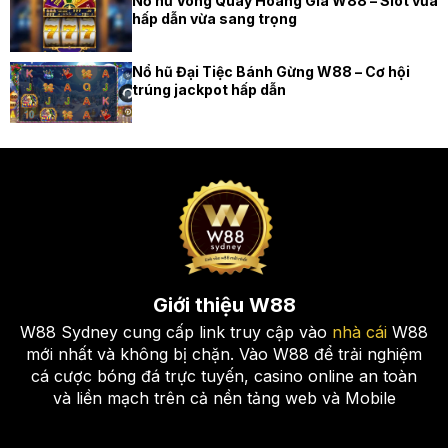
Nổ hũ Vòng Quay Hoàng Gia W88 – Slot vừa
hấp dẫn vừa sang trọng
Nổ hũ Đại Tiệc Bánh Gừng W88 – Cơ hội
trúng jackpot hấp dẫn
Giới thiệu W88
W88 Sydney cung cấp link truy cập vào
nhà cái
W88
mới nhất và không bị chặn. Vào W88 để trải nghiệm
cá cược bóng đá trực tuyến, casino online an toàn
và liền mạch trên cả nền tảng web và Mobile