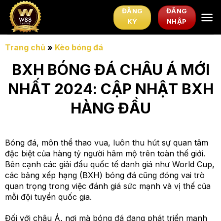
Chuyển
ĐĂNG
ĐĂNG
đến
KÝ
NHẬP
nội
dung
Trang chủ
»
Kèo bóng đá
BXH BÓNG ĐÁ CHÂU Á MỚI
NHẤT 2024: CẬP NHẬT BXH
HÀNG ĐẦU
Bóng đá, môn thể thao vua, luôn thu hút sự quan tâm
đặc biệt của hàng tỷ người hâm mộ trên toàn thế giới.
Bên cạnh các giải đấu quốc tế danh giá như World Cup,
các bảng xếp hạng (BXH) bóng đá cũng đóng vai trò
quan trọng trong việc đánh giá sức mạnh và vị thế của
mỗi đội tuyển quốc gia.
Đối với châu Á, nơi mà bóng đá đang phát triển mạnh