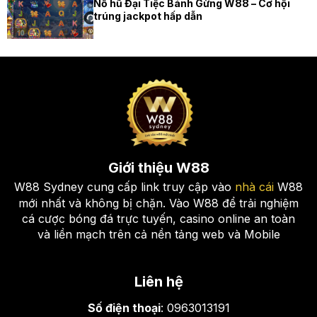
Nổ hũ Đại Tiệc Bánh Gừng W88 – Cơ hội
trúng jackpot hấp dẫn
Giới thiệu W88
W88 Sydney cung cấp link truy cập vào
nhà cái
W88
mới nhất và không bị chặn. Vào W88 để trải nghiệm
cá cược bóng đá trực tuyến, casino online an toàn
và liền mạch trên cả nền tảng web và Mobile
Liên hệ
Số điện thoại
: 0963013191