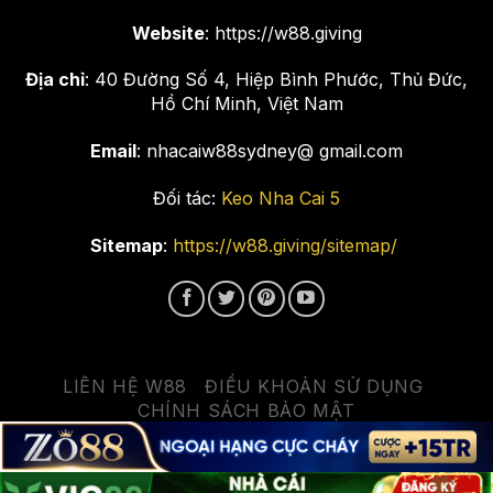
Website
: https://w88.giving
Địa chỉ
: 40 Đường Số 4, Hiệp Bình Phước, Thủ Đức,
Hồ Chí Minh, Việt Nam
Email
: nhacaiw88sydney@ gmail.com
Đối tác:
Keo Nha Cai 5
Sitemap
:
https://w88.giving/sitemap/
LIÊN HỆ W88
ĐIỀU KHOẢN SỬ DỤNG
CHÍNH SÁCH BẢO MẬT
CỜ BẠC CÓ TRÁCH NHIỆM
NHÀ CÁI UY TÍN
ĐÁNH GIÁ W88