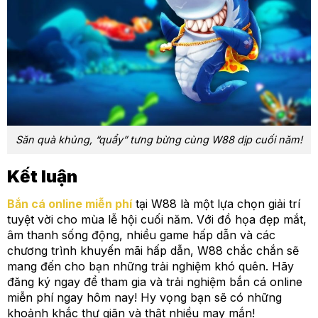
Săn quà khủng, “quẩy” tưng bừng cùng W88 dịp cuối năm!
Kết luận
Bắn cá online miễn phí
tại W88 là một lựa chọn giải trí
tuyệt vời cho mùa lễ hội cuối năm. Với đồ họa đẹp mắt,
âm thanh sống động, nhiều game hấp dẫn và các
chương trình khuyến mãi hấp dẫn, W88 chắc chắn sẽ
mang đến cho bạn những trải nghiệm khó quên. Hãy
đăng ký ngay để tham gia và trải nghiệm bắn cá online
miễn phí ngay hôm nay! Hy vọng bạn sẽ có những
khoảnh khắc thư giãn và thật nhiều may mắn!