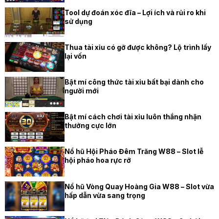
Tool dự đoán xóc đĩa – Lợi ích và rủi ro khi
sử dụng
Thua tài xỉu có gỡ được không? Lộ trình lấy
lại vốn
Bật mí công thức tài xỉu bất bại dành cho
người mới
Bật mí cách chơi tài xỉu luôn thắng nhận
thưởng cực lớn
Nổ hũ Hội Pháo Đêm Trăng W88 – Slot lễ
hội pháo hoa rực rỡ
Nổ hũ Vòng Quay Hoàng Gia W88 – Slot vừa
hấp dẫn vừa sang trọng