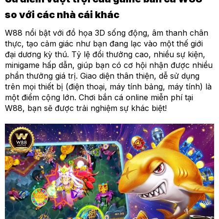
so với các nhà cái khác
W88 nổi bật với đồ họa 3D sống động, âm thanh chân
thực, tạo cảm giác như bạn đang lạc vào một thế giới
đại dương kỳ thú. Tỷ lệ đổi thưởng cao, nhiều sự kiện,
minigame hấp dẫn, giúp bạn có cơ hội nhận được nhiều
phần thưởng giá trị. Giao diện thân thiện, dễ sử dụng
trên mọi thiết bị (điện thoại, máy tính bảng, máy tính) là
một điểm cộng lớn. Chơi bắn cá online miễn phí tại
W88, bạn sẽ được trải nghiệm sự khác biệt!