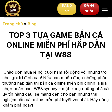
Chuyển
ĐĂNG
ĐĂNG
đến
KÝ
NHẬP
nội
dung
Trang chủ
»
Blog
TOP 3 TỰA GAME BẮN CÁ
ONLINE MIỄN PHÍ HẤP DẪN
TẠI W88
Chào đón mùa lễ hội cuối năm sôi động với những trò
chơi giải trí đỉnh cao! Nếu bạn muốn được những phần
thưởng hấp dẫn thì bắn cá online miễn phí chính là lựa
chọn hoàn hảo. W88.sydney –
một trong những nhà cái
uy tín hàng đầu, sẽ mang đến cho bạn những trải
nghiệm bắn cá online miễn phí tuyệt vời nhất. Hãy cùng
khám phá ngay!