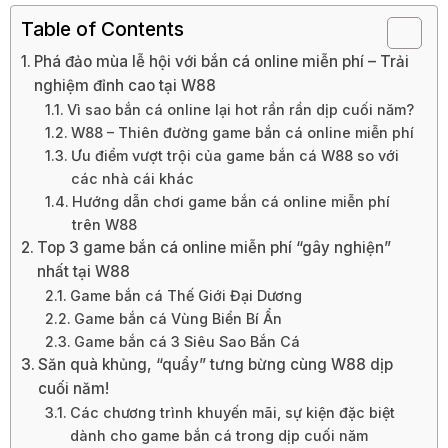
Table of Contents
Phá đảo mùa lễ hội với bắn cá online miễn phí – Trải
nghiệm đỉnh cao tại W88
Vì sao bắn cá online lại hot rần rần dịp cuối năm?
W88 – Thiên đường game bắn cá online miễn phí
Ưu điểm vượt trội của game bắn cá W88 so với
các nhà cái khác
Hướng dẫn chơi game bắn cá online miễn phí
trên W88
Top 3 game bắn cá online miễn phí “gây nghiện”
nhất tại W88
Game bắn cá Thế Giới Đại Dương
Game bắn cá Vùng Biển Bí Ẩn
Game bắn cá 3 Siêu Sao Bắn Cá
Săn quà khủng, “quẩy” tưng bừng cùng W88 dịp
cuối năm!
Các chương trình khuyến mãi, sự kiện đặc biệt
dành cho game bắn cá trong dịp cuối năm