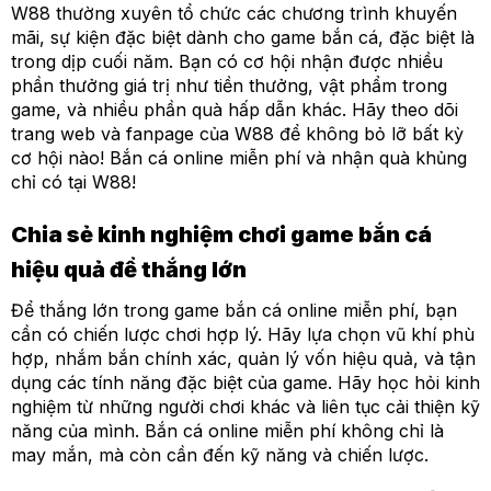
W88 thường xuyên tổ chức các chương trình khuyến
mãi, sự kiện đặc biệt dành cho game bắn cá, đặc biệt là
trong dịp cuối năm. Bạn có cơ hội nhận được nhiều
phần thưởng giá trị như tiền thưởng, vật phẩm trong
game, và nhiều phần quà hấp dẫn khác. Hãy theo dõi
trang web và fanpage của W88 để không bỏ lỡ bất kỳ
cơ hội nào! Bắn cá online miễn phí và nhận quà khủng
chỉ có tại W88!
Chia sẻ kinh nghiệm chơi game bắn cá
hiệu quả để thắng lớn
Để thắng lớn trong game bắn cá online miễn phí, bạn
cần có chiến lược chơi hợp lý. Hãy lựa chọn vũ khí phù
hợp, nhắm bắn chính xác, quản lý vốn hiệu quả, và tận
dụng các tính năng đặc biệt của game. Hãy học hỏi kinh
nghiệm từ những người chơi khác và liên tục cải thiện kỹ
năng của mình. Bắn cá online miễn phí không chỉ là
may mắn, mà còn cần đến kỹ năng và chiến lược.