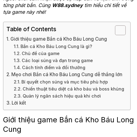
từng phát bắn. Cùng
W88.sydney
tìm hiểu chi tiết về
tựa game này nhé!
Table of Contents
Giới thiệu game Bắn cá Kho Báu Long Cung
Bắn cá Kho Báu Long Cung là gì?
Chủ đề của game
Các loại súng và đạn trong game
Cách tính điểm và đổi thưởng
Mẹo chơi Bắn cá Kho Báu Long Cung dễ thắng lớn
Bí quyết chọn súng và mục tiêu phù hợp
Chiến thuật tiêu diệt cá kho báu và boss khủng
Quản lý ngân sách hiệu quả khi chơi
Lời kết
Giới thiệu game Bắn cá Kho Báu Long
Cung