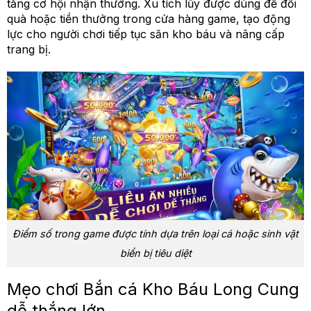
tăng cơ hội nhận thưởng. Xu tích lũy được dùng để đổi
quà hoặc tiền thưởng trong cửa hàng game, tạo động
lực cho người chơi tiếp tục săn kho báu và nâng cấp
trang bị.
Điểm số trong game được tính dựa trên loại cá hoặc sinh vật
biển bị tiêu diệt
Mẹo chơi Bắn cá Kho Báu Lo
ng Cung
dễ thắng lớn