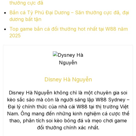
thưởng cực đã
Bắn cá Tỷ Phú Đại Dương – Săn thưởng cực đã, đại
dương bất tận
Top game bắn cá đổi thưởng hot nhất tại W88 năm
2025
Disney Hà Nguyễn
Disney Hà Nguyễn không chỉ là một chuyên gia soi
kèo sắc sảo mà còn là người sáng lập W88 Sydney –
Đại lý chính thức của nhà cái W88 tại thị trường Việt
Nam. Ông mang đến những kinh nghiệm cá cược thể
thao, phân tích soi kèo bóng đá và mẹo chơi game
đổi thưởng chính xác nhất.