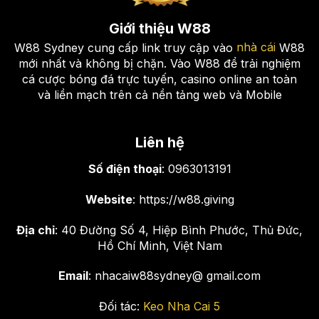
Giới thiệu W88
W88 Sydney cung cấp link truy cập vào
nhà cái
W88
mới nhất và không bị chặn. Vào W88 để trải nghiệm
cá cược bóng đá trực tuyến, casino online an toàn
và liền mạch trên cả nền tảng web và Mobile
Liên hệ
Số điện thoại
: 0963013191
Website
: https://w88.giving
Địa chỉ
: 40 Đường Số 4, Hiệp Bình Phước, Thủ Đức,
Hồ Chí Minh, Việt Nam
Email
: nhacaiw88sydney@ gmail.com
Đối tác:
Keo Nha Cai 5