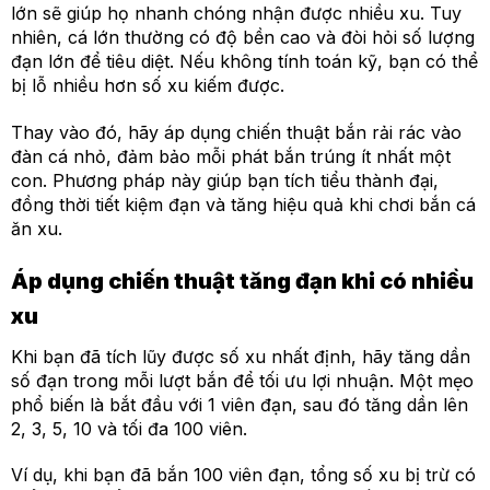
lớn sẽ giúp họ nhanh chóng nhận được nhiều xu. Tuy
nhiên, cá lớn thường có độ bền cao và đòi hỏi số lượng
đạn lớn để tiêu diệt. Nếu không tính toán kỹ, bạn có thể
bị lỗ nhiều hơn số xu kiếm được.
Thay vào đó, hãy áp dụng chiến thuật bắn rải rác vào
đàn cá nhỏ, đảm bảo mỗi phát bắn trúng ít nhất một
con. Phương pháp này giúp bạn tích tiểu thành đại,
đồng thời tiết kiệm đạn và tăng hiệu quả khi chơi bắn cá
ăn xu.
Áp dụng chiến thuật tăng đạn khi có nhiều
xu
Khi bạn đã tích lũy được số xu nhất định, hãy tăng dần
số đạn trong mỗi lượt bắn để tối ưu lợi nhuận. Một mẹo
phổ biến là bắt đầu với 1 viên đạn, sau đó tăng dần lên
2, 3, 5, 10 và tối đa 100 viên.
Ví dụ, khi bạn đã bắn 100 viên đạn, tổng số xu bị trừ có