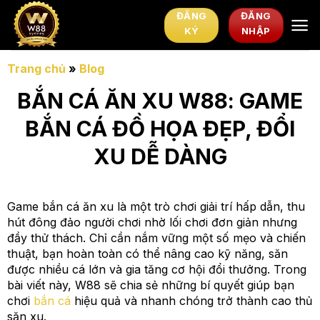
Chuyển
ĐĂNG
ĐĂNG
đến
KÝ
NHẬP
nội
dung
Trang chủ
»
Blog
BẮN CÁ ĂN XU W88: GAME
BẮN CÁ ĐỒ HỌA ĐẸP, ĐỔI
XU DỄ DÀNG
Game bắn cá ăn xu là một trò chơi giải trí hấp dẫn, thu
hút đông đảo người chơi nhờ lối chơi đơn giản nhưng
đầy thử thách. Chỉ cần nắm vững một số mẹo và chiến
thuật, bạn hoàn toàn có thể nâng cao kỹ năng, săn
được nhiều cá lớn và gia tăng cơ hội đổi thưởng. Trong
bài viết này, W88 sẽ chia sẻ những bí quyết giúp bạn
chơi
bắn cá
hiệu quả và nhanh chóng trở thành cao thủ
săn xu.