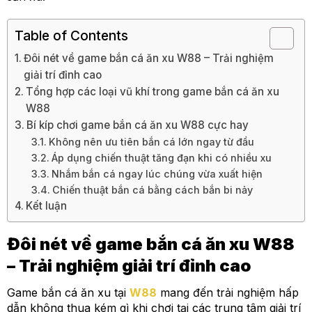
Table of Contents
Đôi nét về game bắn cá ăn xu W88 – Trải nghiệm
giải trí đỉnh cao
Tổng hợp các loại vũ khí trong game bắn cá ăn xu
W88
Bí kíp chơi game bắn cá ăn xu W88 cực hay
Không nên ưu tiên bắn cá lớn ngay từ đầu
Áp dụng chiến thuật tăng đạn khi có nhiều xu
Nhắm bắn cá ngay lúc chúng vừa xuất hiện
Chiến thuật bắn cá bằng cách bắn bi nảy
Kết luận
Đôi nét về game bắn cá ăn xu W88
– Trải nghiệm giải trí đỉnh cao
Game bắn cá ăn xu tại
W88
mang đến trải nghiệm hấp
dẫn không thua kém gì khi chơi tại các trung tâm giải trí