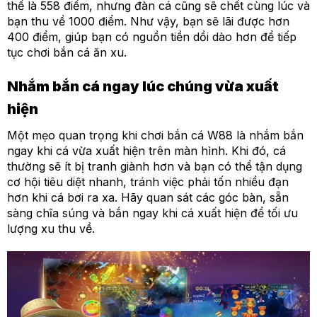
thể là 558 điểm, nhưng đàn cá cũng sẽ chết cùng lúc và
bạn thu về 1000 điểm. Như vậy, bạn sẽ lãi được hơn
400 điểm, giúp bạn có nguồn tiền dồi dào hơn để tiếp
tục chơi bắn cá ăn xu.
Nhắm bắn cá ngay lúc chúng vừa xuất
hiện
Một mẹo quan trọng khi chơi bắn cá W88 là nhắm bắn
ngay khi cá vừa xuất hiện trên màn hình. Khi đó, cá
thường sẽ ít bị tranh giành hơn và bạn có thể tận dụng
cơ hội tiêu diệt nhanh, tránh việc phải tốn nhiều đạn
hơn khi cá bơi ra xa. Hãy quan sát các góc bàn, sẵn
sàng chĩa súng và bắn ngay khi cá xuất hiện để tối ưu
lượng xu thu về.