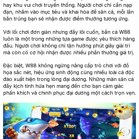
hay khu vui chơi truyền thống. Người chơi chỉ cần nạp
đạn, nhắm vào mục tiêu và khai hỏa để săn cá, mỗi lần
bắn trúng bạn sẽ nhận được điểm thưởng tương ứng.
Với lối chơi đơn giản nhưng đầy lôi cuốn, bắn cá W88
luôn là một trong những tựa game được yêu thích hàng
đầu. Người chơi không chỉ tận hưởng phút giây giải trí
mà còn có cơ hội nhận được nhiều phần thưởng giá trị.
Đặc biệt, W88 không ngừng nâng cấp trò chơi với đồ
họa sắc nét, hiệu ứng sinh động cùng nhiều loài cá độc
đáo xuất hiện trong lòng đại dương. Những màn săn cá
đầy kịch tính hứa hẹn mang đến cho bạn cảm giác
phấn khích và chinh phục đại dương một cách trọn vẹn.