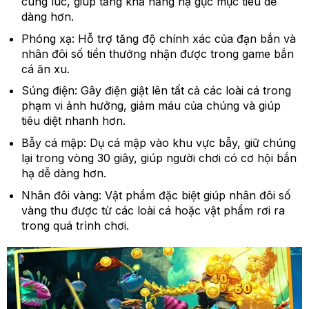
cùng lúc, giúp tăng khả năng hạ gục mục tiêu dễ
dàng hơn.
Phóng xạ: Hỗ trợ tăng độ chính xác của đạn bắn và
nhân đôi số tiền thưởng nhận được trong game bắn
cá ăn xu.
Súng điện: Gây điện giật lên tất cả các loài cá trong
phạm vi ảnh hưởng, giảm máu của chúng và giúp
tiêu diệt nhanh hơn.
Bẫy cá mập: Dụ cá mập vào khu vực bẫy, giữ chúng
lại trong vòng 30 giây, giúp người chơi có cơ hội bắn
hạ dễ dàng hơn.
Nhân đôi vàng: Vật phẩm đặc biệt giúp nhân đôi số
vàng thu được từ các loài cá hoặc vật phẩm rơi ra
trong quá trình chơi.