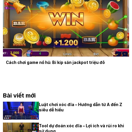
Cách chơi game nổ hũ: Bí kíp săn jackpot triệu đô
Bài viết mới
Luật chơi xóc đĩa – Hướng dẫn từ A đến Z
siêu dễ hiểu
Tool dự đoán xóc đĩa – Lợi ích và rủi ro khi
sử dụng