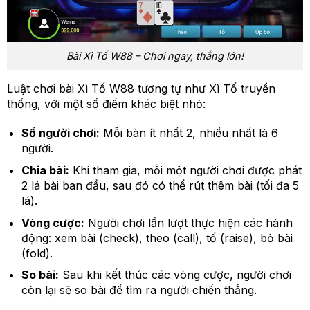
Bài Xì Tố W88 – Chơi ngay, thắng lớn!
Luật chơi bài Xì Tố W88 tương tự như Xì Tố truyền
thống, với một số điểm khác biệt nhỏ:
Số người chơi:
Mỗi bàn ít nhất 2, nhiều nhất là 6
người.
Chia bài:
Khi tham gia, mỗi một người chơi được phát
2 lá bài ban đầu, sau đó có thể rút thêm bài (tối đa 5
lá).
Vòng cược:
Người chơi lần lượt thực hiện các hành
động: xem bài (check), theo (call), tố (raise), bỏ bài
(fold).
So bài:
Sau khi kết thúc các vòng cược, người chơi
còn lại sẽ so bài để tìm ra người chiến thắng.