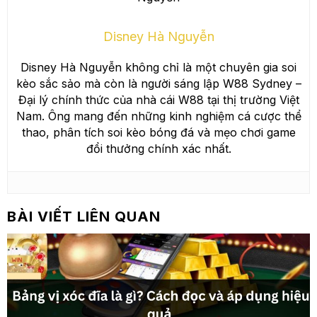
Disney Hà Nguyễn
Disney Hà Nguyễn không chỉ là một chuyên gia soi
kèo sắc sảo mà còn là người sáng lập W88 Sydney –
Đại lý chính thức của nhà cái W88 tại thị trường Việt
Nam. Ông mang đến những kinh nghiệm cá cược thể
thao, phân tích soi kèo bóng đá và mẹo chơi game
đổi thưởng chính xác nhất.
BÀI VIẾT LIÊN QUAN