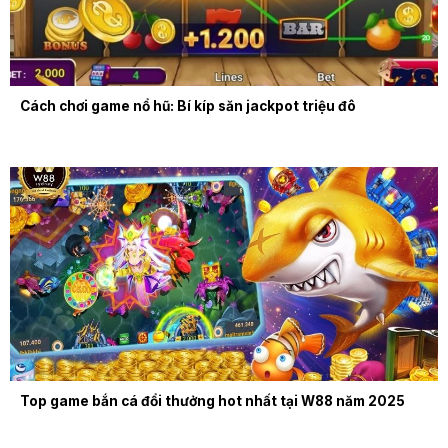
Cách chơi game nổ hũ: Bí kíp săn jackpot triệu đô
Top game bắn cá đổi thưởng hot nhất tại W88 năm 2025