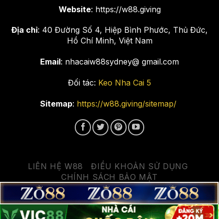
Website
: https://w88.giving
Địa chỉ
: 40 Đường Số 4, Hiệp Bình Phước, Thủ Đức,
Hồ Chí Minh, Việt Nam
Email
: nhacaiw88sydney@ gmail.com
Đối tác:
Keo Nha Cai 5
Sitemap
:
https://w88.giving/sitemap/
LIÊN HỆ W88
ĐIỀU KHOẢN SỬ DỤNG
CHÍNH SÁCH BẢO MẬT
CỜ BẠC CÓ TRÁCH NHIỆM
NHÀ CÁI UY TÍN
ĐÁNH GIÁ W88
Copyright 2026 ©
© W88 - Link truy cập w88 update 247