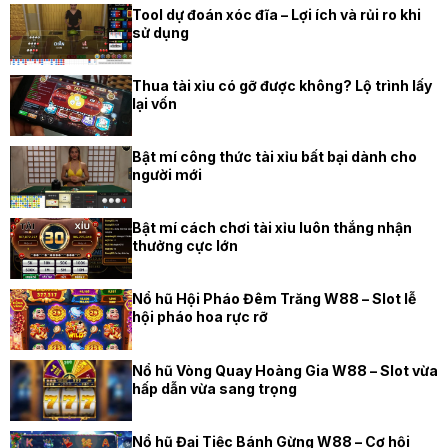
Tool dự đoán xóc đĩa – Lợi ích và rủi ro khi
sử dụng
Thua tài xỉu có gỡ được không? Lộ trình lấy
lại vốn
Bật mí công thức tài xỉu bất bại dành cho
người mới
Bật mí cách chơi tài xỉu luôn thắng nhận
thưởng cực lớn
Nổ hũ Hội Pháo Đêm Trăng W88 – Slot lễ
hội pháo hoa rực rỡ
Nổ hũ Vòng Quay Hoàng Gia W88 – Slot vừa
hấp dẫn vừa sang trọng
Nổ hũ Đại Tiệc Bánh Gừng W88 – Cơ hội