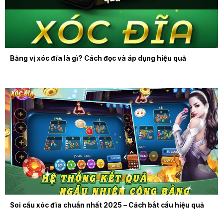
Bảng vị xóc đĩa là gì? Cách đọc và áp dụng hiệu quả
Soi cầu xóc đĩa chuẩn nhất 2025 – Cách bắt cầu hiệu quả