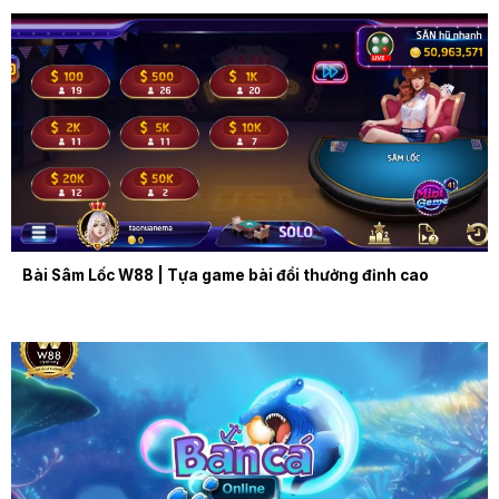
Bài Sâm Lốc W88 | Tựa game bài đổi thưởng đỉnh cao