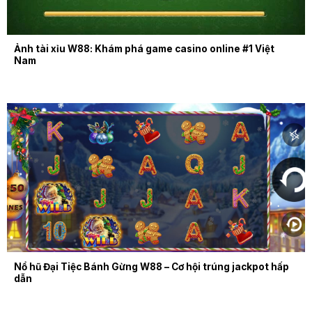
Ảnh tài xỉu W88: Khám phá game casino online #1 Việt
Nam
Nổ hũ Đại Tiệc Bánh Gừng W88 – Cơ hội trúng jackpot hấp
dẫn