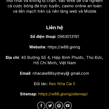
mới nhất và không bị chặn. Vào W88 để trải nghiệm
cá cược bóng đá trực tuyến, casino online an toàn
và liền mạch trên cả nền tảng web và Mobile
Liên hệ
Số điện thoại
: 0963013191
Website
: https://w88.giving
Địa chỉ
: 40 Đường Số 4, Hiệp Bình Phước, Thủ Đức,
Hồ Chí Minh, Việt Nam
Email
: nhacaiw88sydney@ gmail.com
Đối tác:
Keo Nha Cai 5
Sitemap
:
https://w88.giving/sitemap/